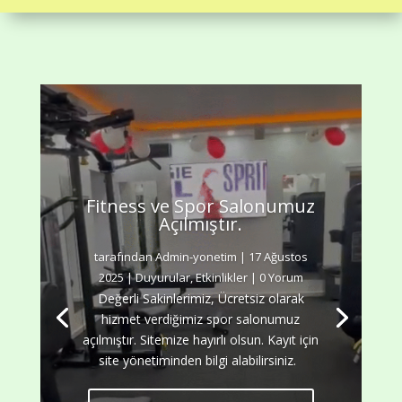
Fitness ve Spor Salonumuz
Açılmıştır.
tarafından
Admin-yonetim
|
17 Ağustos
2025
|
Duyurular
,
Etkinlikler
| 0 Yorum
Admin-yonetim
1 Ağustos 2025
Değerli Sakinlerimiz, Ücretsiz olarak
Duyurular
Etkinlikler
hizmet verdiğimiz spor salonumuz
açılmıştır. Sitemize hayırlı olsun. Kayıt için
site yönetiminden bilgi alabilirsiniz.